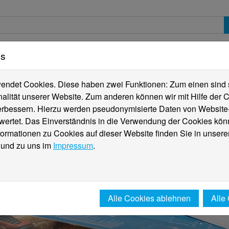
es
erte
Studierende
Internationales
Fachber
ndet Cookies. Diese haben zwei Funktionen: Zum einen sind sie
alität unserer Website. Zum anderen können wir mit Hilfe der C
verbessern. Hierzu werden pseudonymisierte Daten von Websit
rtet. Das Einverständnis in die Verwendung der Cookies könn
formationen zu Cookies auf dieser Website finden Sie in unsere
und zu uns im
Impressum
.
Alle Cookies ablehnen
Alle