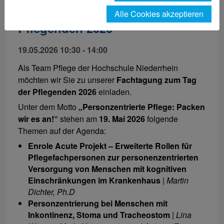
Fachtagung zum Tag der
Alle Cookies akzeptieren
Pflegenden 2026
19.05.2026 10:30 - 14:00
Als Team Pflege der Hochschule Niederrhein
möchten wir Sie zu unserer
Fachtagung zum Tag
der Pflegenden 2026
einladen.
Unter dem Motto
„Personzentrierte Pflege: Packen
wir es an!“
stehen am
19. Mai 2026
folgende
Themen auf der Agenda:
Enrole Acute Projekt – Erweiterte Rollen für
Pflegefachpersonen zur personenzentrierten
Versorgung von Menschen mit kognitiven
Einschränkungen im Krankenhaus
|
Martin
Dichter, Ph.D
Personzentrierung bei Menschen mit
Inkontinenz, Stoma und Tracheostom
|
Lina