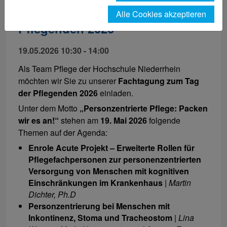
Fachtagung zum Tag der
Alle Cookies akzeptieren
Pflegenden 2026
19.05.2026 10:30 - 14:00
Als Team Pflege der Hochschule Niederrhein
möchten wir Sie zu unserer
Fachtagung zum Tag
der Pflegenden 2026
einladen.
Unter dem Motto
„Personzentrierte Pflege: Packen
wir es an!“
stehen am
19. Mai 2026
folgende
Themen auf der Agenda:
Enrole Acute Projekt – Erweiterte Rollen für
Pflegefachpersonen zur personenzentrierten
Versorgung von Menschen mit kognitiven
Einschränkungen im Krankenhaus
|
Martin
Dichter, Ph.D
Personzentrierung bei Menschen mit
Inkontinenz, Stoma und Tracheostom
|
Lina