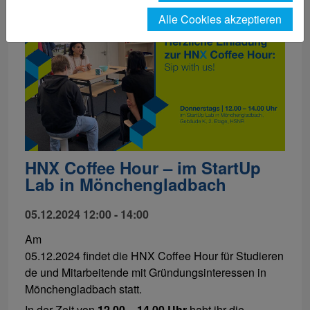
Alle Cookies akzeptieren
HNX Coffee Hour – im StartUp
Lab in Mönchengladbach
05.12.2024 12:00 - 14:00
Am
05.12.2024 findet die HNX Coffee Hour für Studieren
de und Mitarbeitende mit Gründungsinteressen in
Mönchengladbach statt.
In der Zeit von
12.00 – 14.00 Uhr
habt ihr die