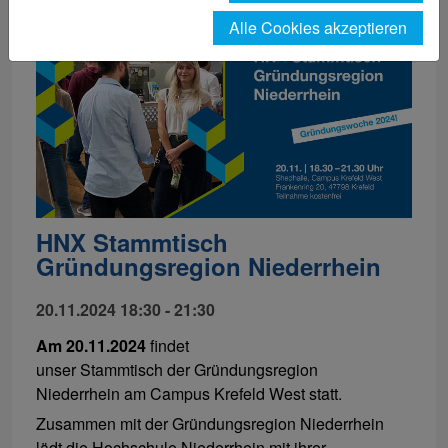
Alle Cookies akzeptieren
HNX Stammtisch
Gründungsregion Niederrhein
20.11.2024 18:30 - 21:30
Am 20.11.2024
findet
unser Stammtisch der Gründungsregion
Niederrhein am Campus Krefeld West statt.
Zusammen mit der Gründungsregion Niederrhein
lädt die Hochschule Niederrhein mit ihrer