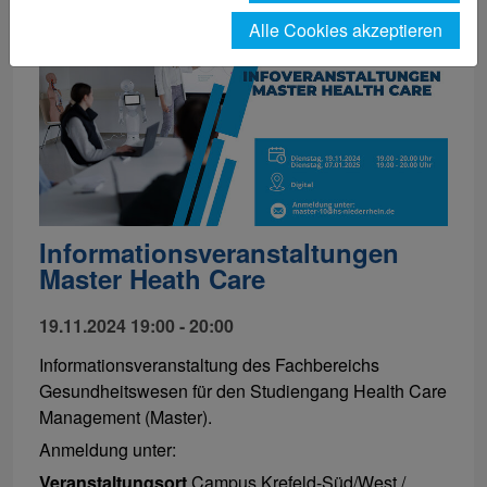
Alle Cookies akzeptieren
Informationsveranstaltungen
Master Heath Care
19.11.2024 19:00 - 20:00
Informationsveranstaltung des Fachbereichs
Gesundheitswesen für den Studiengang Health Care
Management (Master).
Anmeldung unter:
Veranstaltungsort
Campus Krefeld-Süd/West /