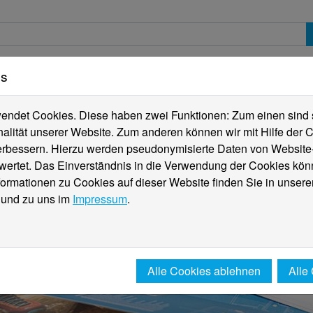
es
erte
Studierende
Internationales
Fachber
ndet Cookies. Diese haben zwei Funktionen: Zum einen sind sie
alität unserer Website. Zum anderen können wir mit Hilfe der C
verbessern. Hierzu werden pseudonymisierte Daten von Websit
rtet. Das Einverständnis in die Verwendung der Cookies könn
formationen zu Cookies auf dieser Website finden Sie in unsere
und zu uns im
Impressum
.
Alle Cookies ablehnen
Alle