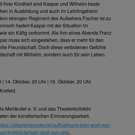
t ihrer Kindheit sind Kaspar und Wilhelm beste
ichen in Ausbildung und auch im Lehrlingsheim
er dem strengen Regiment des Aufsehers Fischer ist zu
Dennoch hadert Kaspar mit der Situation im
wie ein Käfig vorkommt. Als ihm eines Abends Franz
aspar muss sich eingestehen, dass er mehr für den
loße Freundschaft. Doch diese verbotenen Gefühle
ndschaft mit Wilhelm, sondern auch für sein Leben.
 | 14. Oktober, 20 Uhr | 15. Oktober, 20 Uhr
Krefeld.
lla Merländer e. V. und das Theaterkollektiv
en der künstlerischen Erinnerungsarbeit.
https://villamerlaender.de/auffuehrung-kein-wort-von-
aus-krefeld.de/kein-wort-von-uns/
.