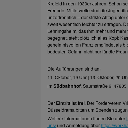
Krefeld in den 1930er Jahren: Schon sei
Freunde. Mittlerweile sind die Jugendl
unzertrennlich – der strikte Alltag unt
zweit wesentlich leichter zu ertragen. 
Lehrlingsheim, das ihm mehr und mehr 
begegnet, steht plötzlich alles Kopf: K
geheimnisvollen Franz empfindet als b
bedeuten Gefahr: nicht nur für die Freu
Die Aufführungen sind am
11. Oktober, 19 Uhr | 13. Oktober, 20 Uhr
im
Südbahnhof
, Saumstraße 9, 47805 
Der
Eintritt ist frei
. Der Förderverein Vi
Düsseldrama bitten um Spenden zugunst
Weitere Informationen finden Sie unter
uns/
und Anmeldung über
https://werkh