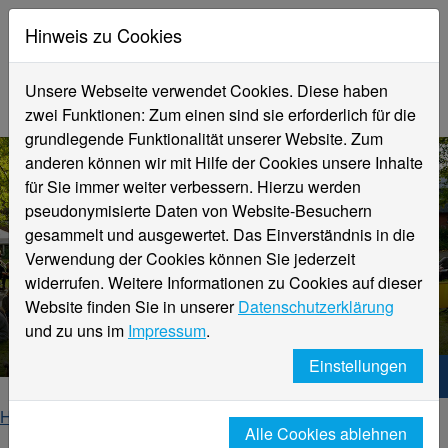
Hinweis zu Cookies
Unsere Webseite verwendet Cookies. Diese haben
zwei Funktionen: Zum einen sind sie erforderlich für die
grundlegende Funktionalität unserer Website. Zum
anderen können wir mit Hilfe der Cookies unsere Inhalte
für Sie immer weiter verbessern. Hierzu werden
pseudonymisierte Daten von Website-Besuchern
gesammelt und ausgewertet. Das Einverständnis in die
Verwendung der Cookies können Sie jederzeit
widerrufen. Weitere Informationen zu Cookies auf dieser
Website finden Sie in unserer
Datenschutzerklärung
Aktuelles aus der Hochschule
und zu uns im
Impressum
.
Einstellungen
Hochschule Niederrhein. Dein Weg.
Home
Hochschule
Alumni
uebersicht-aktuelles
Alle Cookies ablehnen
aktuelles