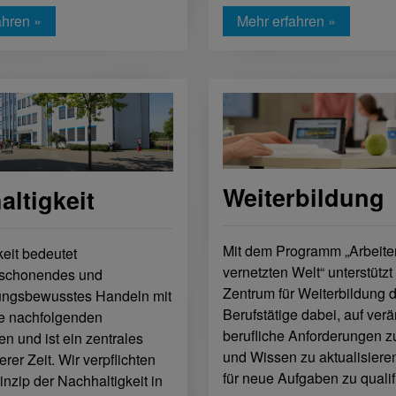
ahren »
Mehr erfahren »
Weiterbildung
ltigkeit
Mit dem Programm „Arbeiten
eit bedeutet
vernetzten Welt“ unterstützt
nschonendes und
Zentrum für Weiterbildung 
ungsbewusstes Handeln mit
Berufstätige dabei, auf ver
ie nachfolgenden
berufliche Anforderungen z
n und ist ein zentrales
und Wissen zu aktualisiere
er Zeit. Wir verpflichten
für neue Aufgaben zu qualif
nzip der Nachhaltigkeit in