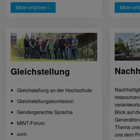
Mehr erfahren »
Mehr erf
Nachha
Gleichstellung
Nachhaltigk
Gleichstellung an der Hochschule
ressource
Gleichstellungskomission
verantwort
Blick auf d
Gendergerechte Sprache
Generatione
MINT-Forum
Thema unser
uvm.
uns dem Pri