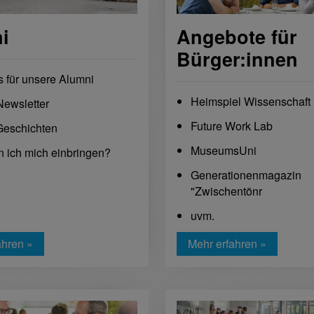
i
Angebote für
Bürger:innen
s für unsere Alumni
Heimspiel Wissenschaft
Newsletter
Future Work Lab
Geschichten
MuseumsUni
 ich mich einbringen?
Generationenmagazin
"Zwischentönr
uvm.
ahren »
Mehr erfahren »