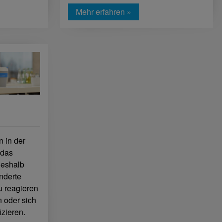
Mehr erfahren »
 in der
 das
deshalb
änderte
u reagieren
n oder sich
izieren.