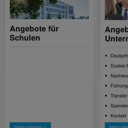
Angebote für
Angeb
Schulen
Unter
Deutsch
Duales 
Nachwuc
Führung
Transfer
Spenden
Kontakt
Mehr erfahren »
Mehr erf