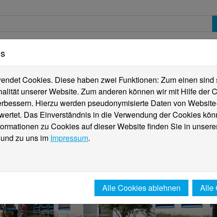
es
erte
Studierende
Internationales
Fachber
ndet Cookies. Diese haben zwei Funktionen: Zum einen sind sie
alität unserer Website. Zum anderen können wir mit Hilfe der C
verbessern. Hierzu werden pseudonymisierte Daten von Websit
rtet. Das Einverständnis in die Verwendung der Cookies könn
formationen zu Cookies auf dieser Website finden Sie in unsere
und zu uns im
Impressum
.
Alle Cookies ablehnen
Alle