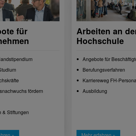
ote für
Arbeiten an de
nehmen
Hochschule
landstipendium
Angebote für Beschäftigt
Studium
Berufungsverfahren
hskräfte
Karriereweg FH-Persona
snachwuchs fördern
Ausbildung
 & Stiftungen
ahren »
Mehr erfahren »