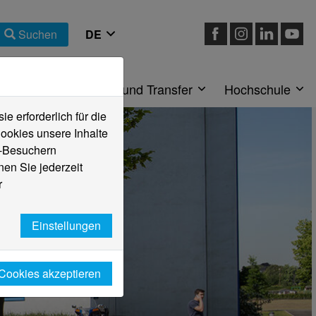
Suchen
eiche
Forschung und Transfer
Hochschule
 erforderlich für die
ookies unsere Inhalte
e-Besuchern
en Sie jederzeit
r
Einstellungen
 Cookies akzeptieren