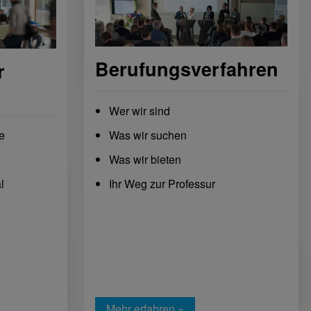
Berufungsverfahren
r
Wer wir sind
e
Was wir suchen
Was wir bieten
l
Ihr Weg zur Professur
Mehr erfahren »