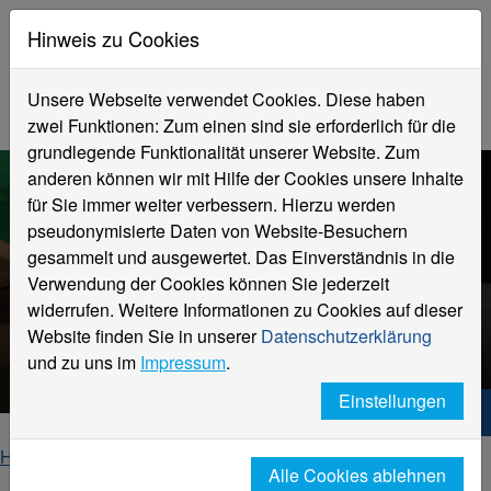
Hinweis zu Cookies
Unsere Webseite verwendet Cookies. Diese haben
zwei Funktionen: Zum einen sind sie erforderlich für die
grundlegende Funktionalität unserer Website. Zum
anderen können wir mit Hilfe der Cookies unsere Inhalte
für Sie immer weiter verbessern. Hierzu werden
pseudonymisierte Daten von Website-Besuchern
gesammelt und ausgewertet. Das Einverständnis in die
Verwendung der Cookies können Sie jederzeit
widerrufen. Weitere Informationen zu Cookies auf dieser
Le/Ni: Blog
Website finden Sie in unserer
Datenschutzerklärung
der Hochschuldidaktik
und zu uns im
Impressum
.
Einstellungen
Hochschule Niederrhein. Dein Weg.
Home
Hochschule
Angebote für Lehrende
Alle Cookies ablehnen
Le/Ni Blog
Blogbeitrag