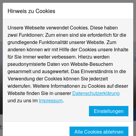
Hinweis zu Cookies
Unsere Webseite verwendet Cookies. Diese haben
zwei Funktionen: Zum einen sind sie erforderlich für die
grundlegende Funktionalität unserer Website. Zum
anderen können wir mit Hilfe der Cookies unsere Inhalte
für Sie immer weiter verbessern. Hierzu werden
pseudonymisierte Daten von Website-Besuchern
gesammelt und ausgewertet. Das Einverständnis in die
Verwendung der Cookies können Sie jederzeit
widerrufen. Weitere Informationen zu Cookies auf dieser
Website finden Sie in unserer
Datenschutzerklärung
Aktuelle Informationen
und zu uns im
Impressum
.
Einstellungen
Hochschule Niederrhein. Dein Weg.
Home
Fachbereiche
Fachbereich Chemie
Alle Cookies ablehnen
Aktuelle Informationen
Einzeldarstellung