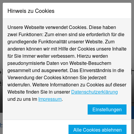
Hinweis zu Cookies
Unsere Webseite verwendet Cookies. Diese haben
zwei Funktionen: Zum einen sind sie erforderlich für die
grundlegende Funktionalität unserer Website. Zum
anderen können wir mit Hilfe der Cookies unsere Inhalte
für Sie immer weiter verbessern. Hierzu werden
pseudonymisierte Daten von Website-Besuchern
gesammelt und ausgewertet. Das Einverständnis in die
Verwendung der Cookies können Sie jederzeit
widerrufen. Weitere Informationen zu Cookies auf dieser
»Heimatsucher«
Website finden Sie in unserer
Datenschutzerklärung
Sarah Hüttenbehrend
und zu uns im
Impressum
.
Einstellungen
Hochschule Niederrhein. Dein Weg.
Home
Fachbereiche
Fachbereich Design
Alle Cookies ablehnen
Für Neugierige
Heimatsucher