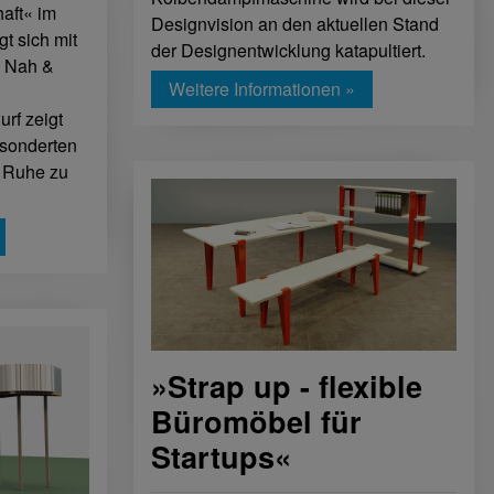
haft« im
Designvision an den aktuellen Stand
t sich mit
der Designentwicklung katapultiert.
m Nah &
Weitere Informationen »
rf zeigt
esonderten
t Ruhe zu
»Strap up - flexible
Büromöbel für
Startups«