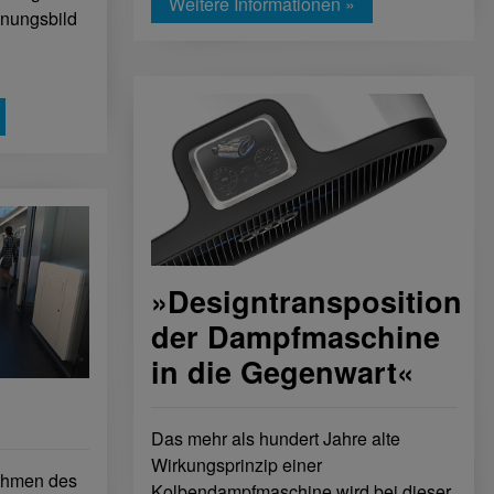
Weitere Informationen »
inungsbild
»Designtransposition
der Dampfmaschine
in die Gegenwart«
Das mehr als hundert Jahre alte
Wirkungsprinzip einer
ahmen des
Kolbendampfmaschine wird bei dieser