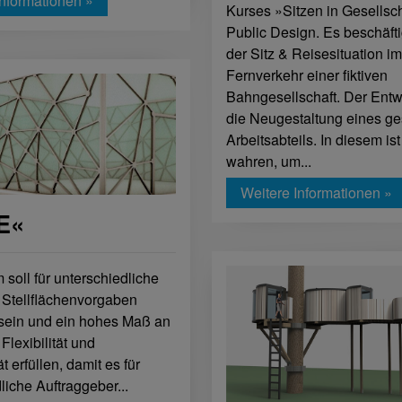
Informationen »
Kurses »Sitzen in Gesellsc
Public Design. Es beschäftig
der Sitz & Reisesituation i
Fernverkehr einer fiktiven
Bahngesellschaft. Der Entwu
die Neugestaltung eines g
Arbeitsabteils. In diesem is
wahren, um...
Weitere Informationen »
E«
soll für unterschiedliche
Stellflächenvorgaben
 sein und ein hohes Maß an
, Flexibilität und
ät erfüllen, damit es für
liche Auftraggeber...