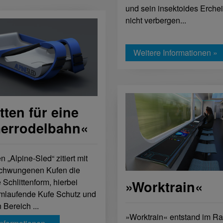
und sein insektoides Erche
nicht verbergen...
Weitere Informationen »
tten für eine
rrodelbahn«
n „Alpine-Sled“ zitiert mit
chwungenen Kufen die
e Schlittenform, hierbei
»Worktrain«
 umlaufende Kufe Schutz und
 Bereich ...
»Worktrain« entstand im R