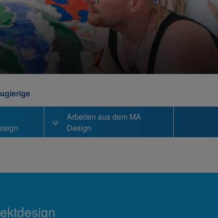
ugierige
Arbeiten aus dem MA
esign
Design
ektdesign