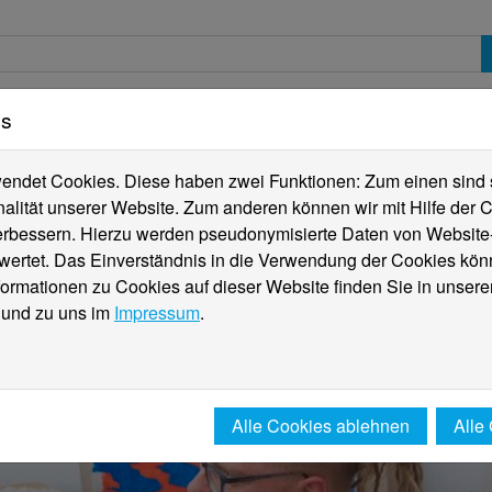
es
erte
Studierende
Internationales
Fachber
ndet Cookies. Diese haben zwei Funktionen: Zum einen sind sie
alität unserer Website. Zum anderen können wir mit Hilfe der C
verbessern. Hierzu werden pseudonymisierte Daten von Websit
rtet. Das Einverständnis in die Verwendung der Cookies könn
formationen zu Cookies auf dieser Website finden Sie in unsere
und zu uns im
Impressum
.
Alle Cookies ablehnen
Alle