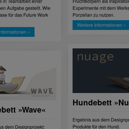
Fruchtkörpern als Inspiration
 in Teamarbeit einer
Experimente mit dem Werks
n Aufgabe gestellt. Wie
Porzellan zu nutzen.
asse für das Future Work
Weitere Informationen »
Informationen »
Hundebett »N
bett »Wave«
Ergebnis aus dem Designpr
Produkte für den Hund.
us dem Designprojekt: