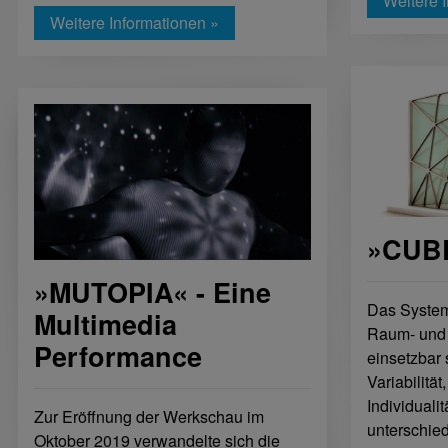
Weitere 
Weitere Informationen »
»CUB
»MUTOPIA« - Eine
Das System 
Multimedia
Raum- und 
Performance
einsetzbar
Variabilität
Individualit
Zur Eröffnung der Werkschau im
unterschied
Oktober 2019 verwandelte sich die