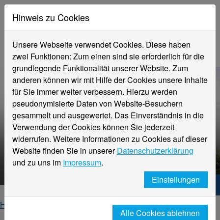
Hinweis zu Cookies
Unsere Webseite verwendet Cookies. Diese haben
zwei Funktionen: Zum einen sind sie erforderlich für die
grundlegende Funktionalität unserer Website. Zum
anderen können wir mit Hilfe der Cookies unsere Inhalte
für Sie immer weiter verbessern. Hierzu werden
pseudonymisierte Daten von Website-Besuchern
gesammelt und ausgewertet. Das Einverständnis in die
Verwendung der Cookies können Sie jederzeit
widerrufen. Weitere Informationen zu Cookies auf dieser
Website finden Sie in unserer
Datenschutzerklärung
HNX – Your way to start up!
und zu uns im
Impressum
.
Einstellungen
Hochschule Niederrhein. Dein Weg.
Home
Studierende
Beratung für Studierende
Alle Cookies ablehnen
Existenzgründung
news