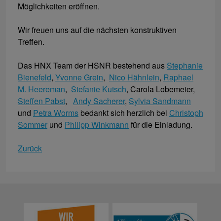
Möglichkeiten eröffnen.
Wir freuen uns auf die nächsten konstruktiven
Treffen.
Das HNX Team der HSNR bestehend aus
Stephanie
Bienefeld
,
Yvonne Grein
,
Nico Hähnlein
,
Raphael
M. Heereman
,
Stefanie Kutsch
, Carola Lobemeier,
Steffen Pabst
,
Andy Sacherer
,
Sylvia Sandmann
und
Petra Worms
bedankt sich herzlich bei
Christoph
Sommer
und
Philipp Winkmann
für die Einladung.
Zurück