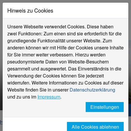
Hinweis zu Cookies
Unsere Webseite verwendet Cookies. Diese haben
zwei Funktionen: Zum einen sind sie erforderlich für die
grundlegende Funktionalität unserer Website. Zum
anderen können wir mit Hilfe der Cookies unsere Inhalte
für Sie immer weiter verbessern. Hierzu werden
pseudonymisierte Daten von Website-Besuchern
gesammelt und ausgewertet. Das Einverständnis in die
Verwendung der Cookies können Sie jederzeit
widerrufen. Weitere Informationen zu Cookies auf dieser
Website finden Sie in unserer
Datenschutzerklärung
HNX – Your way to start up!
und zu uns im
Impressum
.
Einstellungen
Hochschule Niederrhein. Dein Weg.
Home
Studierende
Beratung für Studierende
Alle Cookies ablehnen
Existenzgründung
news