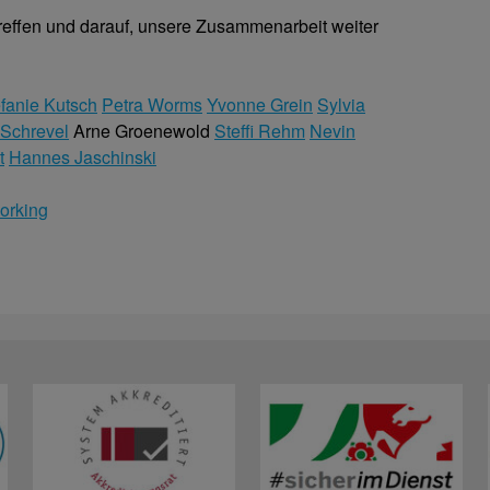
reffen und darauf, unsere Zusammenarbeit weiter
fanie Kutsch
Petra Worms
Yvonne Grein
Sylvia
 Schrevel
Arne Groenewold
Steffi Rehm
Nevin
t
Hannes Jaschinski
orking