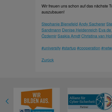
Wir freuen uns schon auf das nächste T
auszubauen!
Stephanie Bienefeld
Andy Sacherer
Ste
Sandmann
Denise Heidenreich
Eva de
Özdemir
Saskia Arndt
Christina van Hol
#university
#startup
#cooperation
#netw
Zurück