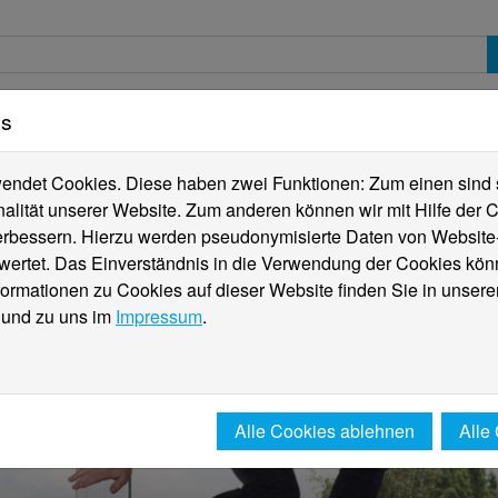
es
erte
Studierende
Internationales
Fachber
ndet Cookies. Diese haben zwei Funktionen: Zum einen sind sie
alität unserer Website. Zum anderen können wir mit Hilfe der C
verbessern. Hierzu werden pseudonymisierte Daten von Websit
rtet. Das Einverständnis in die Verwendung der Cookies könn
formationen zu Cookies auf dieser Website finden Sie in unsere
und zu uns im
Impressum
.
Alle Cookies ablehnen
Alle