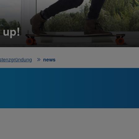
 up!
stenzgründung
news