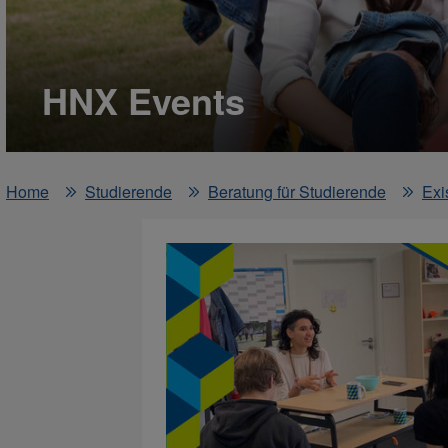
HNX Events
Home
Studierende
Beratung für Studierende
Exi