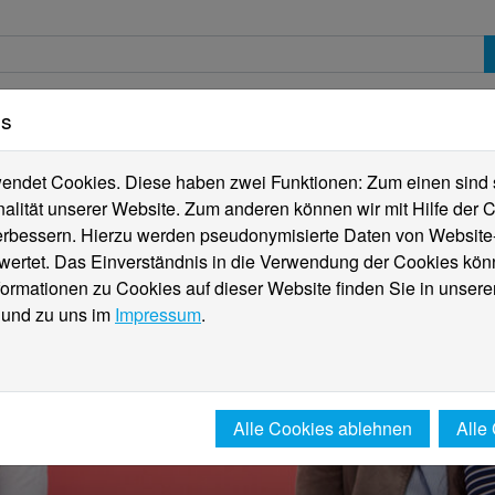
es
erte
Studierende
Internationales
Fachber
ndet Cookies. Diese haben zwei Funktionen: Zum einen sind sie
alität unserer Website. Zum anderen können wir mit Hilfe der C
verbessern. Hierzu werden pseudonymisierte Daten von Websit
rtet. Das Einverständnis in die Verwendung der Cookies könn
formationen zu Cookies auf dieser Website finden Sie in unsere
und zu uns im
Impressum
.
Alle Cookies ablehnen
Alle