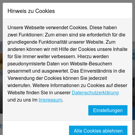
Hinweis zu Cookies
Unsere Webseite verwendet Cookies. Diese haben
zwei Funktionen: Zum einen sind sie erforderlich für die
grundlegende Funktionalität unserer Website. Zum
anderen können wir mit Hilfe der Cookies unsere Inhalte
für Sie immer weiter verbessern. Hierzu werden
pseudonymisierte Daten von Website-Besuchern
gesammelt und ausgewertet. Das Einverständnis in die
Verwendung der Cookies können Sie jederzeit
Sprich uns gerne an - Wir
widerrufen. Weitere Informationen zu Cookies auf dieser
freuen uns auf dich!
Website finden Sie in unserer
Datenschutzerklärung
Kontakt zu HNX
und zu uns im
Impressum
.
Einstellungen
Hochschule Niederrhein. Dein Weg.
Home
Studierende
Beratung für Studierende
Alle Cookies ablehnen
Existenzgründung
Veranstaltungen