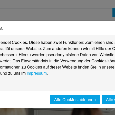
es
erte
Studierende
Internationales
Fachber
ndet Cookies. Diese haben zwei Funktionen: Zum einen sind sie
alität unserer Website. Zum anderen können wir mit Hilfe der C
verbessern. Hierzu werden pseudonymisierte Daten von Websit
rtet. Das Einverständnis in die Verwendung der Cookies könn
formationen zu Cookies auf dieser Website finden Sie in unsere
und zu uns im
Impressum
.
Alle Cookies ablehnen
Alle