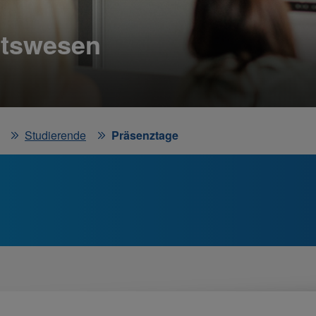
itswesen
Studierende
Präsenztage