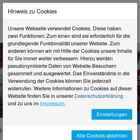
Hinweis zu Cookies
Unsere Webseite verwendet Cookies. Diese haben
zwei Funktionen: Zum einen sind sie erforderlich für die
grundlegende Funktionalität unserer Website. Zum
anderen können wir mit Hilfe der Cookies unsere Inhalte
für Sie immer weiter verbessern. Hierzu werden
pseudonymisierte Daten von Website-Besuchern
gesammelt und ausgewertet. Das Einverständnis in die
Verwendung der Cookies können Sie jederzeit
widerrufen. Weitere Informationen zu Cookies auf dieser
Aktuelle Informationen
Website finden Sie in unserer
Datenschutzerklärung
Gleichstellung
und zu uns im
Impressum
.
Einstellungen
Hochschule Niederrhein. Dein Weg.
Home
Hochschule
Gleichstellung
Alle Cookies ablehnen
aktuelles-detail