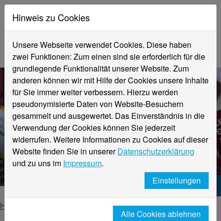
Hinweis zu Cookies
Unsere Webseite verwendet Cookies. Diese haben
zwei Funktionen: Zum einen sind sie erforderlich für die
grundlegende Funktionalität unserer Website. Zum
anderen können wir mit Hilfe der Cookies unsere Inhalte
für Sie immer weiter verbessern. Hierzu werden
pseudonymisierte Daten von Website-Besuchern
gesammelt und ausgewertet. Das Einverständnis in die
Verwendung der Cookies können Sie jederzeit
widerrufen. Weitere Informationen zu Cookies auf dieser
Aktuelle Informationen
Website finden Sie in unserer
Datenschutzerklärung
Gleichstellung
und zu uns im
Impressum
.
Einstellungen
Hochschule Niederrhein. Dein Weg.
Home
Hochschule
Gleichstellung
Alle Cookies ablehnen
aktuelles-detail