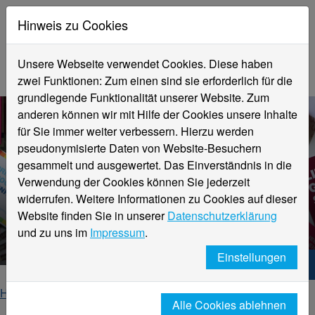
Hinweis zu Cookies
Unsere Webseite verwendet Cookies. Diese haben
zwei Funktionen: Zum einen sind sie erforderlich für die
grundlegende Funktionalität unserer Website. Zum
anderen können wir mit Hilfe der Cookies unsere Inhalte
für Sie immer weiter verbessern. Hierzu werden
pseudonymisierte Daten von Website-Besuchern
gesammelt und ausgewertet. Das Einverständnis in die
Verwendung der Cookies können Sie jederzeit
widerrufen. Weitere Informationen zu Cookies auf dieser
Aktuelle Informationen
Website finden Sie in unserer
Datenschutzerklärung
Gleichstellung
und zu uns im
Impressum
.
Einstellungen
Hochschule Niederrhein. Dein Weg.
Home
Hochschule
Gleichstellung
Alle Cookies ablehnen
aktuelles-detail