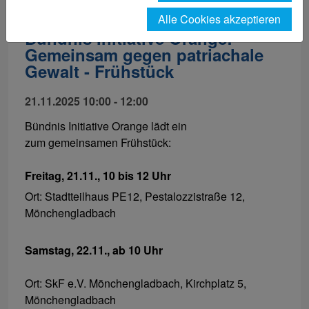
Alle Cookies akzeptieren
Bündnis Initiative Orange:
Gemeinsam gegen patriachale
Gewalt - Frühstück
21.11.2025 10:00 - 12:00
Bündnis Initiative Orange lädt ein
zum gemeinsamen Frühstück:
Freitag, 21.11., 10 bis 12 Uhr
Ort: Stadtteilhaus PE12, Pestalozzistraße 12,
Mönchengladbach
Samstag, 22.11., ab 10 Uhr
Ort: SkF e.V. Mönchengladbach, Kirchplatz 5,
Mönchengladbach