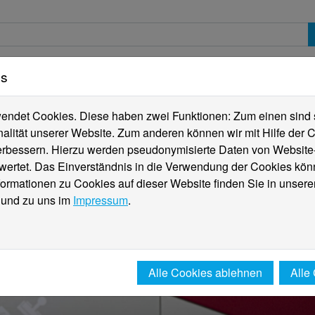
es
erte
Studierende
Internationales
Fachber
ndet Cookies. Diese haben zwei Funktionen: Zum einen sind sie
alität unserer Website. Zum anderen können wir mit Hilfe der C
verbessern. Hierzu werden pseudonymisierte Daten von Websit
rtet. Das Einverständnis in die Verwendung der Cookies könn
formationen zu Cookies auf dieser Website finden Sie in unsere
und zu uns im
Impressum
.
Alle Cookies ablehnen
Alle