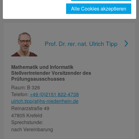
Unser Fachbereich
Personen
Tipp
Alle Cookies akzeptieren
Prof. Dr. rer. nat. Ulrich Tipp
Mathematik und Informatik
Stellvertretender Vorsitzender des
Prüfungsausschusses
Raum: B 326
Telefon:
+49 (0)2151 822-4738
ulrich.tipp(at)hs-niederrhein.de
Reinarzstraße 49
47805 Krefeld
Sprechstunde:
nach Vereinbarung