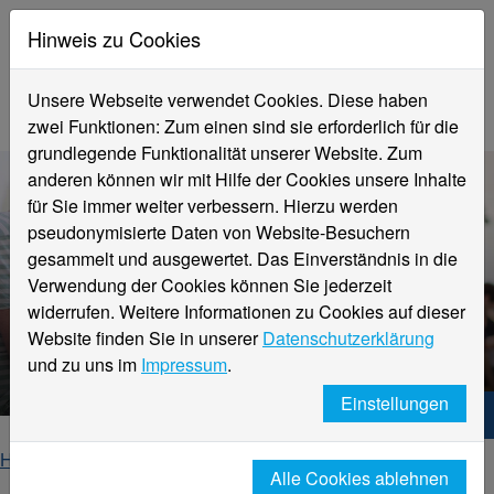
Hinweis zu Cookies
Unsere Webseite verwendet Cookies. Diese haben
zwei Funktionen: Zum einen sind sie erforderlich für die
grundlegende Funktionalität unserer Website. Zum
anderen können wir mit Hilfe der Cookies unsere Inhalte
für Sie immer weiter verbessern. Hierzu werden
pseudonymisierte Daten von Website-Besuchern
gesammelt und ausgewertet. Das Einverständnis in die
Verwendung der Cookies können Sie jederzeit
Anmeldung für das
widerrufen. Weitere Informationen zu Cookies auf dieser
ZIK und/oder Buddyprogramm
Website finden Sie in unserer
Datenschutzerklärung
(HN-Buddy)
und zu uns im
Impressum
.
Einstellungen
Hochschule Niederrhein. Dein Weg.
Home
Internationales
internationale-studierende
Alle Cookies ablehnen
anmeldung-hn-buddy