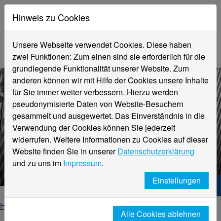
Hinweis zu Cookies
Unsere Webseite verwendet Cookies. Diese haben
zwei Funktionen: Zum einen sind sie erforderlich für die
grundlegende Funktionalität unserer Website. Zum
anderen können wir mit Hilfe der Cookies unsere Inhalte
für Sie immer weiter verbessern. Hierzu werden
pseudonymisierte Daten von Website-Besuchern
gesammelt und ausgewertet. Das Einverständnis in die
Verwendung der Cookies können Sie jederzeit
widerrufen. Weitere Informationen zu Cookies auf dieser
Website finden Sie in unserer
Datenschutzerklärung
Aktuelles
und zu uns im
Impressum
.
Einstellungen
Hochschule Niederrhein. Dein Weg.
Home
Forschung und Transfer
Alle Cookies ablehnen
Institute und Kompetenzzentren
iPattern