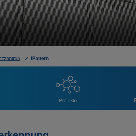
nzzentren
iPattern
Projekte
ererkennung