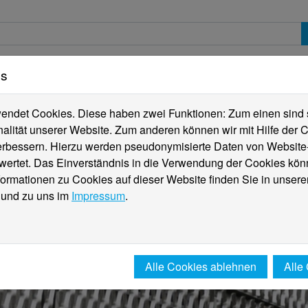
es
erte
Studierende
Internationales
Fachber
ndet Cookies. Diese haben zwei Funktionen: Zum einen sind sie
alität unserer Website. Zum anderen können wir mit Hilfe der C
verbessern. Hierzu werden pseudonymisierte Daten von Websit
rtet. Das Einverständnis in die Verwendung der Cookies könn
formationen zu Cookies auf dieser Website finden Sie in unsere
und zu uns im
Impressum
.
Alle Cookies ablehnen
Alle