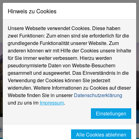
Hinweis zu Cookies
Unsere Webseite verwendet Cookies. Diese haben
zwei Funktionen: Zum einen sind sie erforderlich für die
grundlegende Funktionalität unserer Website. Zum
anderen können wir mit Hilfe der Cookies unsere Inhalte
für Sie immer weiter verbessern. Hierzu werden
pseudonymisierte Daten von Website-Besuchern
gesammelt und ausgewertet. Das Einverständnis in die
Verwendung der Cookies können Sie jederzeit
widerrufen. Weitere Informationen zu Cookies auf dieser
Cliffnotes #12
Website finden Sie in unserer
Datenschutzerklärung
vom 18. März 2025
und zu uns im
Impressum
.
Einstellungen
Hochschule Niederrhein. Dein Weg.
Home
Newsletter
Cliffnotes
2025 | KW 12
Alle Cookies ablehnen