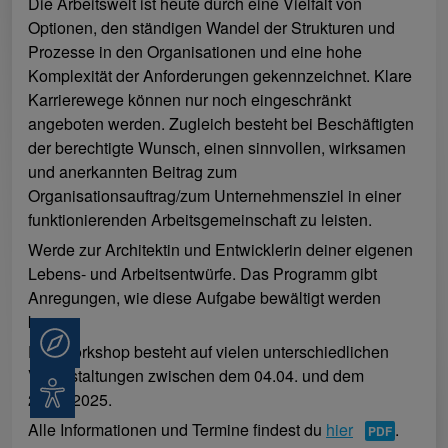
Die Arbeitswelt ist heute durch eine Vielfalt von
Optionen, den ständigen Wandel der Strukturen und
Prozesse in den Organisationen und eine hohe
Komplexität der Anforderungen gekennzeichnet. Klare
Karrierewege können nur noch eingeschränkt
angeboten werden. Zugleich besteht bei Beschäftigten
der berechtigte Wunsch, einen sinnvollen, wirksamen
und anerkannten Beitrag zum
Organisationsauftrag/zum Unternehmensziel in einer
funktionierenden Arbeitsgemeinschaft zu leisten.
Werde zur Architektin und Entwicklerin deiner eigenen
Lebens- und Arbeitsentwürfe. Das Programm gibt
Anregungen, wie diese Aufgabe bewältigt werden
kann.
Beratung
Der Workshop besteht auf vielen unterschiedlichen
Veranstaltungen zwischen dem 04.04. und dem
Barrierefreiheit
28.11.2025.
Alle Informationen und Termine findest du
hier
.