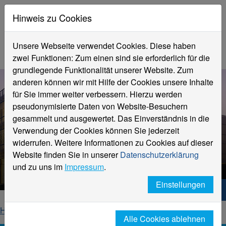
Hinweis zu Cookies
Unsere Webseite verwendet Cookies. Diese haben
zwei Funktionen: Zum einen sind sie erforderlich für die
grundlegende Funktionalität unserer Website. Zum
anderen können wir mit Hilfe der Cookies unsere Inhalte
für Sie immer weiter verbessern. Hierzu werden
pseudonymisierte Daten von Website-Besuchern
gesammelt und ausgewertet. Das Einverständnis in die
Verwendung der Cookies können Sie jederzeit
widerrufen. Weitere Informationen zu Cookies auf dieser
Cliffnotes #29
Website finden Sie in unserer
Datenschutzerklärung
vom 17. Juli 2025
und zu uns im
Impressum
.
Einstellungen
Hochschule Niederrhein. Dein Weg.
Home
Newsletter
Cliffnotes
2025 | KW 29
Alle Cookies ablehnen