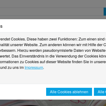
es
erte
Studierende
Internationales
Fachber
ndet Cookies. Diese haben zwei Funktionen: Zum einen sind sie
alität unserer Website. Zum anderen können wir mit Hilfe der C
verbessern. Hierzu werden pseudonymisierte Daten von Websit
rtet. Das Einverständnis in die Verwendung der Cookies könn
formationen zu Cookies auf dieser Website finden Sie in unsere
und zu uns im
Impressum
.
Alle Cookies ablehnen
Alle