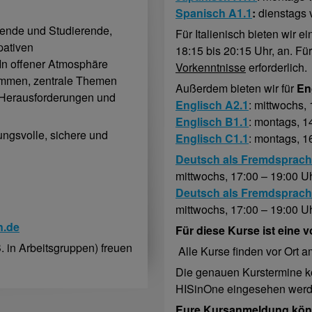
Spanisch A1.1
:
dienstags 
rende und Studierende,
Für Italienisch bieten wir 
pativen
18:15 bis 20:15 Uhr, an. F
In offener Atmosphäre
Vorkenntnisse
erforderlich.
ommen, zentrale Themen
Außerdem bieten wir für
En
 Herausforderungen und
Englisch A2.1
: mittwochs,
Englisch B1.1
: montags, 1
tungsvolle, sichere und
Englisch C1.1
: montags, 1
Deutsch als Fremdsprache
mittwochs, 17:00 – 19:00 U
Deutsch als Fremdsprache
mittwochs, 17:00 – 19:00 U
n.de
Für diese Kurse ist eine 
. in Arbeitsgruppen) freuen
Alle Kurse finden vor Ort 
Die genauen Kurstermine kö
HISinOne eingesehen werd
Eure Kursanmeldung könnt