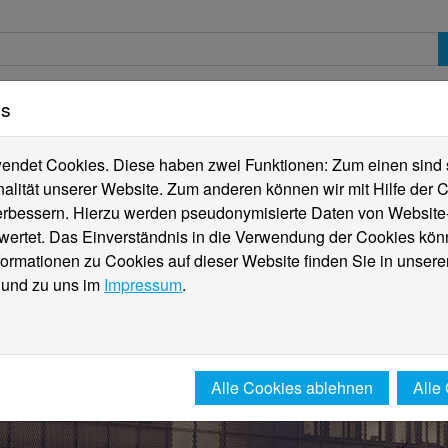
es
erte
Studierende
Internationales
Fachber
ndet Cookies. Diese haben zwei Funktionen: Zum einen sind sie
alität unserer Website. Zum anderen können wir mit Hilfe der C
verbessern. Hierzu werden pseudonymisierte Daten von Websit
rtet. Das Einverständnis in die Verwendung der Cookies könn
formationen zu Cookies auf dieser Website finden Sie in unsere
und zu uns im
Impressum
.
Alle Cookies ablehnen
Alle