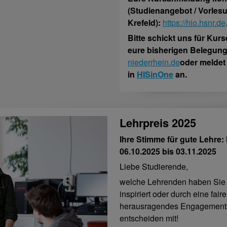
(Studienangebot / Vorles
Krefeld):
https://hio.hsnr.de
Bitte schickt uns für Kurs
eure bisherigen Belegung
niederrhein.de
oder meldet
in
HISinOne
an.
Lehrpreis 2025
Ihre Stimme für gute Lehre
06.10.2025 bis 03.11.2025
Liebe Studierende,
welche Lehrenden haben Sie i
inspiriert oder durch eine fa
herausragendes Engagement 
entscheiden mit!