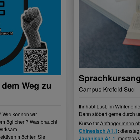
Sprachkursang
f dem Weg zu
Campus Krefeld Süd
Ihr habt Lust, im Winter ei
Dann stöbert gerne durch u
n? Wie können wir
 ermöglichen? Was braucht
Kurse für
Anfänger:innen o
irksam
Chinesisch A1.1
:
dienstag
ektiven möchten Sie
Japanisch A1.1
: montags 