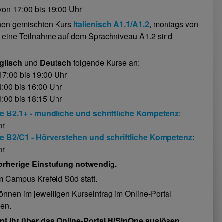
von 17:00 bis 19:00 Uhr
einen gemischten Kurs
Italienisch A1.1/A1.2
, montags von
ür eine Teilnahme auf dem
Sprachniveau A1.2 sind
glisch
und
Deutsch
folgende Kurse an:
 17:00 bis 19:00 Uhr
4:00 bis 16:00 Uhr
6:00 bis 18:15 Uhr
 B2.1+ - mündliche und schriftliche Kompetenz
:
hr
 B2/C1 - Hörverstehen und schriftliche Kompetenz
:
hr
vorherige Einstufung notwendig.
am Campus Krefeld Süd statt.
nnen im jeweiligen Kurseintrag im Online-Portal
en.
 ihr über das Online-Portal HISinOne auslösen