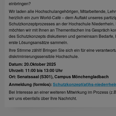
einbringen?
Wir laden alle Hochschulangehörigen, Mitarbeitende, Leh
herzlich ein zum World-Café – dem Auftakt unseres partizi
Schutzkonzeptprozesses an der Hochschule Niederrhein. 
möchten wir mit Ihnen an Thementischen ins Gespräch k
des Schutzkonzepts diskutieren und gemeinsam Bedarfe,
erste Lösungsansätze sammeln.
Ihre Stimme zählt! Bringen Sie sich ein für eine verantwor
diskriminierungssensible Hochschule.
Datum: 20.Oktober 2025
Uhrzeit: 11:00 bis 13:00 Uhr
Ort: Senatssaal (S301), Campus Mönchengladbach
Anmeldung (formlos):
Schutzkonzept(at)hs-niederrhei
Bei Interesse an einer weiteren Mitwirkung im Prozess (z.B
wir uns ebenfalls über Ihre Nachricht.