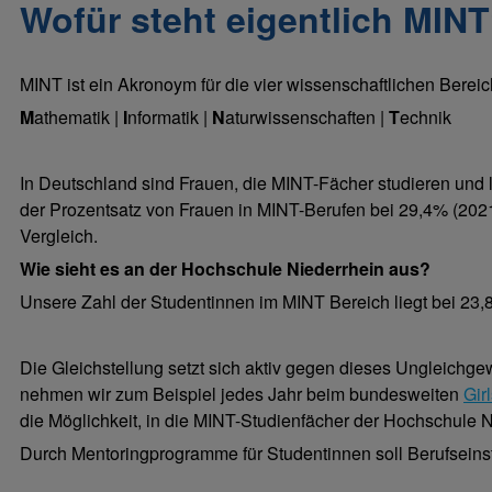
Wofür steht eigentlich MIN
MINT ist ein Akronoym für die vier wissenschaftlichen Bereic
M
athematik |
I
nformatik |
N
aturwissenschaften |
T
echnik
In Deutschland sind Frauen, die MINT-Fächer studieren und l
der Prozentsatz von Frauen in MINT-Berufen bei 29,4% (2021)
Vergleich.
Wie sieht es an der Hochschule Niederrhein aus?
Unsere Zahl der Studentinnen im MINT Bereich liegt bei 23,
Die Gleichstellung setzt sich aktiv gegen dieses Ungleichg
nehmen wir zum Beispiel jedes Jahr beim bundesweiten
Gir
die Möglichkeit, in die MINT-Studienfächer der Hochschule 
Durch Mentoringprogramme für Studentinnen soll Berufseinst