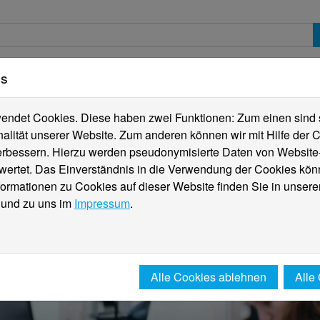
es
erte
Studierende
Internationales
Fachber
ndet Cookies. Diese haben zwei Funktionen: Zum einen sind sie
alität unserer Website. Zum anderen können wir mit Hilfe der C
verbessern. Hierzu werden pseudonymisierte Daten von Websit
rtet. Das Einverständnis in die Verwendung der Cookies könn
formationen zu Cookies auf dieser Website finden Sie in unsere
und zu uns im
Impressum
.
Alle Cookies ablehnen
Alle