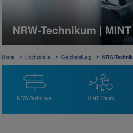
NRW-Technikum | MINT 
Home
Hochschule
Gleichstellung
NRW-Techniku
NRW-Technikum
MINT Forum