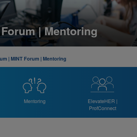
Forum | Mentoring
m | MINT Forum | Mentoring
Mentoring
ElevateHER |
ProfConnect