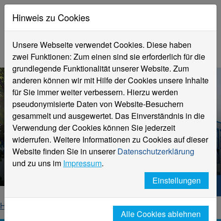
Hinweis zu Cookies
Unsere Webseite verwendet Cookies. Diese haben
zwei Funktionen: Zum einen sind sie erforderlich für die
grundlegende Funktionalität unserer Website. Zum
anderen können wir mit Hilfe der Cookies unsere Inhalte
für Sie immer weiter verbessern. Hierzu werden
pseudonymisierte Daten von Website-Besuchern
gesammelt und ausgewertet. Das Einverständnis in die
Verwendung der Cookies können Sie jederzeit
widerrufen. Weitere Informationen zu Cookies auf dieser
Profil
Website finden Sie in unserer
Datenschutzerklärung
Hochschule Niederrhein
und zu uns im
Impressum
.
Einstellungen
Hochschule Niederrhein. Dein Weg.
Home
Hochschule
Alles über uns
Profil
Alle Cookies ablehnen