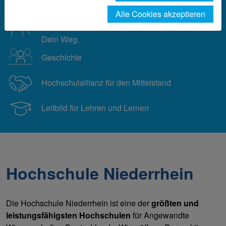
Alle Cookies akzeptieren
Hochschule
Niederrhein.
Dein Weg.
Geschichte
Hochschulallianz für den Mittelstand
Leitbild für Lehren und Lernen
Hochschule Niederrhein
Die Hochschule Niederrhein ist eine der
größten und
leistungsfähigsten Hochschulen
für Angewandte