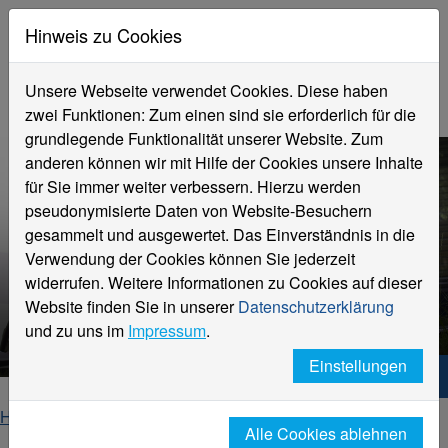
Hinweis zu Cookies
Unsere Webseite verwendet Cookies. Diese haben
zwei Funktionen: Zum einen sind sie erforderlich für die
grundlegende Funktionalität unserer Website. Zum
anderen können wir mit Hilfe der Cookies unsere Inhalte
für Sie immer weiter verbessern. Hierzu werden
pseudonymisierte Daten von Website-Besuchern
gesammelt und ausgewertet. Das Einverständnis in die
Verwendung der Cookies können Sie jederzeit
widerrufen. Weitere Informationen zu Cookies auf dieser
Herzlich willkommen zur
Website finden Sie in unserer
Datenschutzerklärung
Sommerakademie
und zu uns im
Impressum
.
Einstellungen
Hochschule Niederrhein. Dein Weg.
Home
Studierende
Angebote rund um das Studium
Alle Cookies ablehnen
Sommerakademie