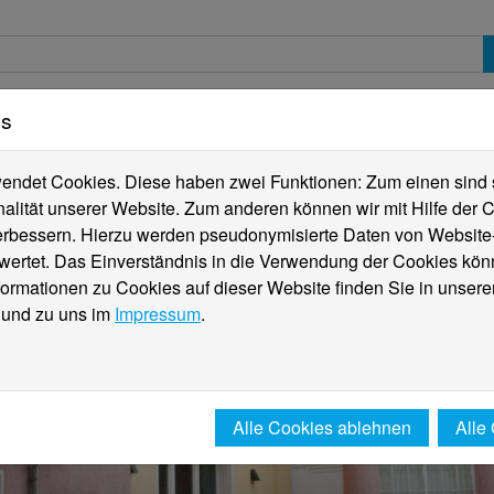
es
erte
Studierende
Internationales
Fachber
ndet Cookies. Diese haben zwei Funktionen: Zum einen sind sie
alität unserer Website. Zum anderen können wir mit Hilfe der C
verbessern. Hierzu werden pseudonymisierte Daten von Websit
rtet. Das Einverständnis in die Verwendung der Cookies könn
formationen zu Cookies auf dieser Website finden Sie in unsere
und zu uns im
Impressum
.
Alle Cookies ablehnen
Alle