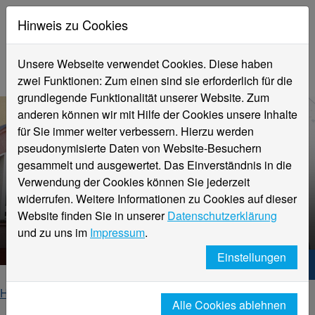
Hinweis zu Cookies
Unsere Webseite verwendet Cookies. Diese haben
zwei Funktionen: Zum einen sind sie erforderlich für die
grundlegende Funktionalität unserer Website. Zum
anderen können wir mit Hilfe der Cookies unsere Inhalte
für Sie immer weiter verbessern. Hierzu werden
pseudonymisierte Daten von Website-Besuchern
gesammelt und ausgewertet. Das Einverständnis in die
Verwendung der Cookies können Sie jederzeit
widerrufen. Weitere Informationen zu Cookies auf dieser
Prof. Dr. Beate Küpper
Website finden Sie in unserer
Datenschutzerklärung
Gruppen und Konfliktsituationen
und zu uns im
Impressum
.
Einstellungen
Hochschule Niederrhein. Dein Weg.
Home
Fachbereiche
Fachbereich Sozialwesen
Alle Cookies ablehnen
Personen
Prof. Dr. Beate Küpper