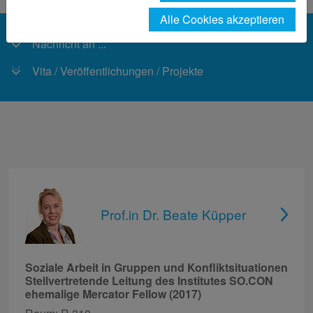
Alle Cookies akzeptieren
Nachricht an ...
Vita / Veröffentlichungen / Projekte
Prof.in Dr. Beate Küpper
Soziale Arbeit in Gruppen und Konfliktsituationen
Stellvertretende Leitung des Institutes SO.CON
ehemalige Mercator Fellow (2017)