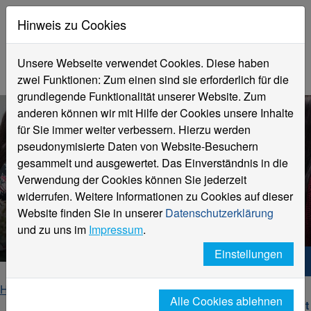
Hinweis zu Cookies
Unsere Webseite verwendet Cookies. Diese haben
zwei Funktionen: Zum einen sind sie erforderlich für die
grundlegende Funktionalität unserer Website. Zum
anderen können wir mit Hilfe der Cookies unsere Inhalte
für Sie immer weiter verbessern. Hierzu werden
pseudonymisierte Daten von Website-Besuchern
gesammelt und ausgewertet. Das Einverständnis in die
Verwendung der Cookies können Sie jederzeit
News für Studierende
widerrufen. Weitere Informationen zu Cookies auf dieser
vom Fachbereich Sozialwesen //
Website finden Sie in unserer
Datenschutzerklärung
FB 06
und zu uns im
Impressum
.
Einstellungen
Hochschule Niederrhein. Dein Weg.
Home
Fachbereiche
Fachbereich Sozialwesen
Alle Cookies ablehnen
Studierende
NEWS für Studierende - Einzelansicht