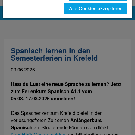
Alle Cookies akzeptieren
Spanisch lernen in den
Semesterferien in Krefeld
09.06.2026
Hast du Lust eine neue Sprache zu lernen? Jetzt
zum Ferienkurs Spanisch A1.1 vom
05.08.-17.08.2026 anmelden!
Das Sprachenzentrum Krefeld bietet in der
vorlesungsfreien Zeit einen
Anfängerkurs
Spanisch
an. Studierende können sich direkt
über HISinOne anmelden
und Mitarbeitende per E-