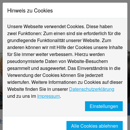
Hinweis zu Cookies
Unsere Webseite verwendet Cookies. Diese haben
zwei Funktionen: Zum einen sind sie erforderlich für die
grundlegende Funktionalität unserer Website. Zum
anderen können wir mit Hilfe der Cookies unsere Inhalte
für Sie immer weiter verbessern. Hierzu werden
pseudonymisierte Daten von Website-Besuchern
gesammelt und ausgewertet. Das Einverständnis in die
Verwendung der Cookies können Sie jederzeit
Aktuelle Meldungen
widerrufen. Weitere Informationen zu Cookies auf dieser
Standorte Krefeld und
Website finden Sie in unserer
Datenschutzerklärung
Möcnhengladbach
und zu uns im
Impressum
.
Einstellungen
Hochschule Niederrhein. Dein Weg.
Home
Studierende
Sprachenzentrum
Alle Cookies ablehnen
Einzelansicht Sprachenzentrum