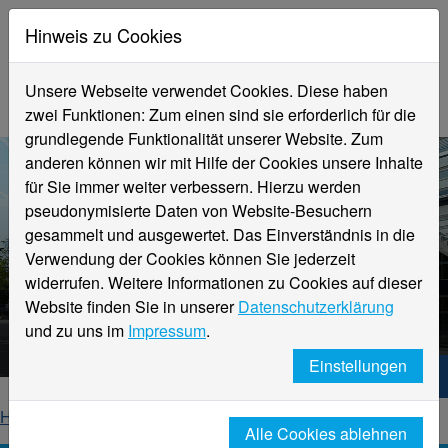
Hinweis zu Cookies
Unsere Webseite verwendet Cookies. Diese haben
zwei Funktionen: Zum einen sind sie erforderlich für die
grundlegende Funktionalität unserer Website. Zum
anderen können wir mit Hilfe der Cookies unsere Inhalte
für Sie immer weiter verbessern. Hierzu werden
pseudonymisierte Daten von Website-Besuchern
gesammelt und ausgewertet. Das Einverständnis in die
Verwendung der Cookies können Sie jederzeit
widerrufen. Weitere Informationen zu Cookies auf dieser
Aktuelle Meldungen
Website finden Sie in unserer
Datenschutzerklärung
Hochschule Niederrhein
und zu uns im
Impressum
.
Einstellungen
Hochschule Niederrhein. Dein Weg.
Home
Startseite
News
News-Detailseite
Alle Cookies ablehnen