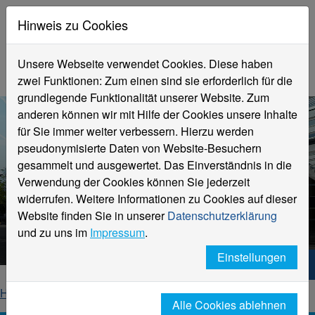
Hinweis zu Cookies
Unsere Webseite verwendet Cookies. Diese haben
zwei Funktionen: Zum einen sind sie erforderlich für die
grundlegende Funktionalität unserer Website. Zum
anderen können wir mit Hilfe der Cookies unsere Inhalte
für Sie immer weiter verbessern. Hierzu werden
pseudonymisierte Daten von Website-Besuchern
gesammelt und ausgewertet. Das Einverständnis in die
Verwendung der Cookies können Sie jederzeit
widerrufen. Weitere Informationen zu Cookies auf dieser
Aktuelle Meldungen
Website finden Sie in unserer
Datenschutzerklärung
Hochschule Niederrhein
und zu uns im
Impressum
.
Einstellungen
Hochschule Niederrhein. Dein Weg.
Home
Startseite
News
News-Detailseite
Alle Cookies ablehnen