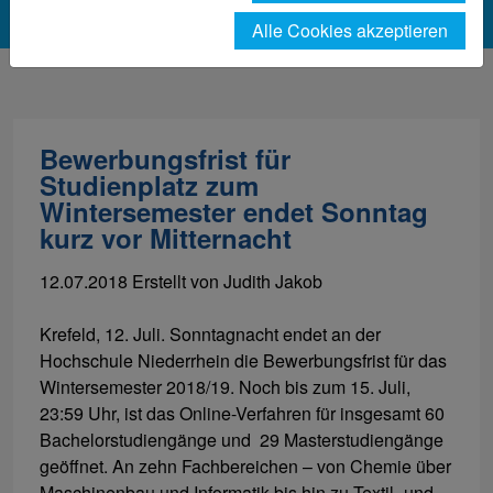
Alle Cookies akzeptieren
Bewerbungsfrist für
Studienplatz zum
Wintersemester endet Sonntag
kurz vor Mitternacht
12.07.2018
Erstellt von
Judith Jakob
Krefeld, 12. Juli. Sonntagnacht endet an der
Hochschule Niederrhein die Bewerbungsfrist für das
Wintersemester 2018/19. Noch bis zum 15. Juli,
23:59 Uhr, ist das Online-Verfahren für insgesamt 60
Bachelorstudiengänge und 29 Masterstudiengänge
geöffnet. An zehn Fachbereichen – von Chemie über
Maschinenbau und Informatik bis hin zu Textil- und