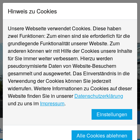
Hinweis zu Cookies
Unsere Webseite verwendet Cookies. Diese haben
zwei Funktionen: Zum einen sind sie erforderlich für die
grundlegende Funktionalität unserer Website. Zum
anderen können wir mit Hilfe der Cookies unsere Inhalte
für Sie immer weiter verbessern. Hierzu werden
pseudonymisierte Daten von Website-Besuchern
gesammelt und ausgewertet. Das Einverständnis in die
Verwendung der Cookies können Sie jederzeit
widerrufen. Weitere Informationen zu Cookies auf dieser
Aktuelle Meldungen
Website finden Sie in unserer
Datenschutzerklärung
Hochschule Niederrhein
und zu uns im
Impressum
.
Einstellungen
Hochschule Niederrhein. Dein Weg.
Home
Startseite
News
News-Detailseite
Alle Cookies ablehnen