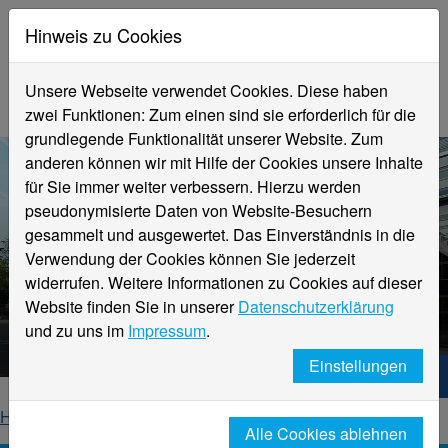
Hinweis zu Cookies
Unsere Webseite verwendet Cookies. Diese haben
zwei Funktionen: Zum einen sind sie erforderlich für die
grundlegende Funktionalität unserer Website. Zum
anderen können wir mit Hilfe der Cookies unsere Inhalte
für Sie immer weiter verbessern. Hierzu werden
pseudonymisierte Daten von Website-Besuchern
gesammelt und ausgewertet. Das Einverständnis in die
Verwendung der Cookies können Sie jederzeit
widerrufen. Weitere Informationen zu Cookies auf dieser
Aktuelle Meldungen
Website finden Sie in unserer
Datenschutzerklärung
Hochschule Niederrhein
und zu uns im
Impressum
.
Einstellungen
Hochschule Niederrhein. Dein Weg.
Home
Startseite
News
News-Detailseite
Alle Cookies ablehnen