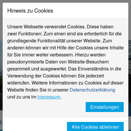
Hinweis zu Cookies
Unsere Webseite verwendet Cookies. Diese haben
zwei Funktionen: Zum einen sind sie erforderlich für die
grundlegende Funktionalität unserer Website. Zum
anderen können wir mit Hilfe der Cookies unsere Inhalte
für Sie immer weiter verbessern. Hierzu werden
pseudonymisierte Daten von Website-Besuchern
gesammelt und ausgewertet. Das Einverständnis in die
Verwendung der Cookies können Sie jederzeit
widerrufen. Weitere Informationen zu Cookies auf dieser
Aktuelle Meldungen
Website finden Sie in unserer
Datenschutzerklärung
Hochschule Niederrhein
und zu uns im
Impressum
.
Einstellungen
Hochschule Niederrhein. Dein Weg.
Home
Startseite
News
News-Detailseite
Alle Cookies ablehnen