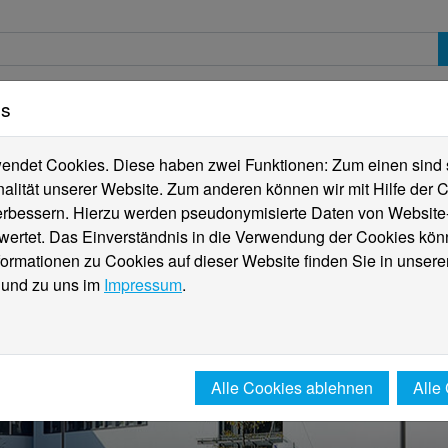
es
erte
Studierende
Internationales
Fachber
ndet Cookies. Diese haben zwei Funktionen: Zum einen sind sie
alität unserer Website. Zum anderen können wir mit Hilfe der C
verbessern. Hierzu werden pseudonymisierte Daten von Websit
rtet. Das Einverständnis in die Verwendung der Cookies könn
formationen zu Cookies auf dieser Website finden Sie in unsere
und zu uns im
Impressum
.
Alle Cookies ablehnen
Alle