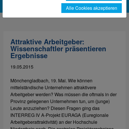
Alle Cookies akzeptieren
Attraktive Arbeitgeber:
Wissenschaftler präsentieren
Ergebnisse
19.05.2015
Mönchengladbach, 19. Mai. Wie können
mittelständische Unternehmen attraktivere
Arbeitgeber werden? Was müssen die oftmals in der
Provinz gelegenen Unternehmen tun, um (junge)
Leute anzuziehen? Diesen Fragen ging das
INTERREG IV A-Projekt EURAGA (Euregionale
Arbeitgeberattraktivität) an der Hochschule
Niederrhein nach. Die zentralen Projektergebnisse