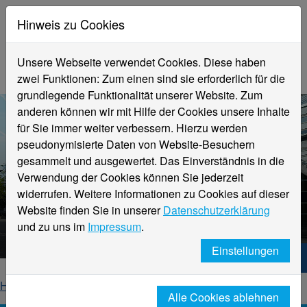
Hinweis zu Cookies
Unsere Webseite verwendet Cookies. Diese haben
zwei Funktionen: Zum einen sind sie erforderlich für die
grundlegende Funktionalität unserer Website. Zum
anderen können wir mit Hilfe der Cookies unsere Inhalte
für Sie immer weiter verbessern. Hierzu werden
pseudonymisierte Daten von Website-Besuchern
gesammelt und ausgewertet. Das Einverständnis in die
Verwendung der Cookies können Sie jederzeit
widerrufen. Weitere Informationen zu Cookies auf dieser
Aktuelle Meldungen
Website finden Sie in unserer
Datenschutzerklärung
Hochschule Niederrhein
und zu uns im
Impressum
.
Einstellungen
Hochschule Niederrhein. Dein Weg.
Home
Startseite
News
News-Detailseite
Alle Cookies ablehnen