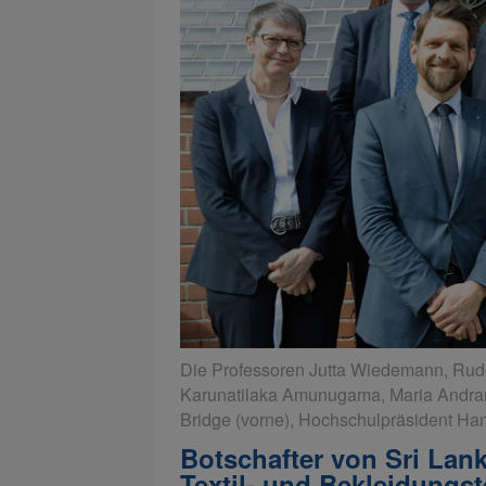
Die Professoren Jutta Wiedemann, Rudol
Karunatilaka Amunugama, Maria Andran
Bridge (vorne), Hochschulpräsident Ha
Botschafter von Sri Lan
Textil- und Bekleidungs