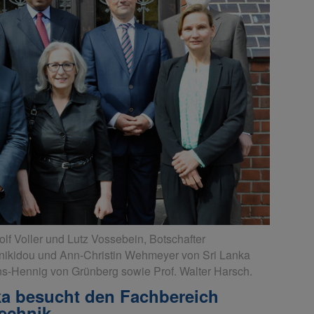
f Voller und Lutz Vossebein, Botschafter
ikidou und Ann-Christin Wehmeyer von Sri Lanka
ns-Hennig von Grünberg sowie Prof. Walter Harsch.
ka besucht den Fachbereich
technik