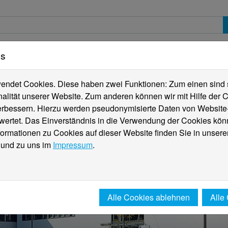
es
erte
Studierende
Internationales
Fachber
ndet Cookies. Diese haben zwei Funktionen: Zum einen sind sie
alität unserer Website. Zum anderen können wir mit Hilfe der C
verbessern. Hierzu werden pseudonymisierte Daten von Websit
rtet. Das Einverständnis in die Verwendung der Cookies könn
formationen zu Cookies auf dieser Website finden Sie in unsere
und zu uns im
Impressum
.
Alle Cookies ablehnen
Alle