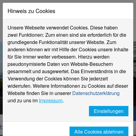
Hinweis zu Cookies
Unsere Webseite verwendet Cookies. Diese haben
zwei Funktionen: Zum einen sind sie erforderlich für die
grundlegende Funktionalität unserer Website. Zum
anderen können wir mit Hilfe der Cookies unsere Inhalte
für Sie immer weiter verbessern. Hierzu werden
pseudonymisierte Daten von Website-Besuchern
gesammelt und ausgewertet. Das Einverständnis in die
Verwendung der Cookies können Sie jederzeit
widerrufen. Weitere Informationen zu Cookies auf dieser
Aktuelle Meldungen
Website finden Sie in unserer
Datenschutzerklärung
Hochschule Niederrhein
und zu uns im
Impressum
.
Einstellungen
Hochschule Niederrhein. Dein Weg.
Home
Startseite
News
News-Detailseite
Alle Cookies ablehnen