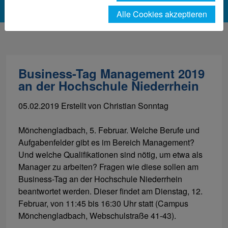
Alle Cookies akzeptieren
Business-Tag Management 2019
an der Hochschule Niederrhein
05.02.2019
Erstellt von
Christian Sonntag
Mönchengladbach, 5. Februar. Welche Berufe und
Aufgabenfelder gibt es im Bereich Management?
Und welche Qualifikationen sind nötig, um etwa als
Manager zu arbeiten? Fragen wie diese sollen am
Business-Tag an der Hochschule Niederrhein
beantwortet werden. Dieser findet am Dienstag, 12.
Februar, von 11:45 bis 16:30 Uhr statt (Campus
Mönchengladbach, Webschulstraße 41-43).