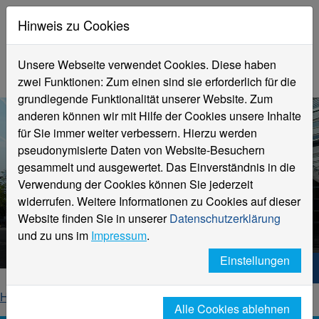
Hinweis zu Cookies
Unsere Webseite verwendet Cookies. Diese haben
zwei Funktionen: Zum einen sind sie erforderlich für die
grundlegende Funktionalität unserer Website. Zum
anderen können wir mit Hilfe der Cookies unsere Inhalte
für Sie immer weiter verbessern. Hierzu werden
pseudonymisierte Daten von Website-Besuchern
gesammelt und ausgewertet. Das Einverständnis in die
Verwendung der Cookies können Sie jederzeit
widerrufen. Weitere Informationen zu Cookies auf dieser
Aktuelle Meldungen
Website finden Sie in unserer
Datenschutzerklärung
Hochschule Niederrhein
und zu uns im
Impressum
.
Einstellungen
Hochschule Niederrhein. Dein Weg.
Home
Startseite
News
News-Detailseite
Alle Cookies ablehnen